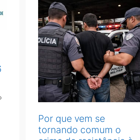
-
6
o
Por que vem se
tornando comum o