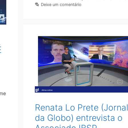
Deixe um comentário
É
ime
Renata Lo Prete (Jorna
da Globo) entrevista o