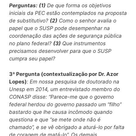
Perguntas:
(1)
De que forma os objetivos
iniciais da PEC estão contemplados na proposta
de substitutivo?
(2)
Como o senhor avalia o
papel que o SUSP pode desempenhar na
coordenação das ações de segurança pública
no plano federal?
(3)
Que instrumentos
precisamos desenvolver para que o SUSP
cumpra seu papel?
3ª Pergunta (contextualização por Dr. Azor
Lopes)
:
Em nossa pesquisa de doutorado na
Unesp em 2014, um entrevistado membro do
CONASP disse: “Parece-me que o governo
federal herdou do governo passado um “filho”
bastardo que lhe causa incômodo quando
questiona e que “se mete onde não é
chamado”, e se vê obrigado a aturá-lo por falta
de coragem de matá-lo”. Os demais