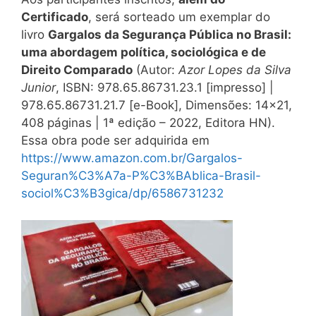
Certificado
, será sorteado um exemplar do
livro
Gargalos da Segurança Pública no Brasil:
uma abordagem política, sociológica e de
Direito Comparado
(Autor:
Azor Lopes da Silva
Junior
, ISBN: 978.65.86731.23.1 [impresso] |
978.65.86731.21.7 [e-Book], Dimensões: 14×21,
408 páginas | 1ª edição – 2022, Editora HN).
Essa obra pode ser adquirida em
https://www.amazon.com.br/Gargalos-
Seguran%C3%A7a-P%C3%BAblica-Brasil-
sociol%C3%B3gica/dp/6586731232