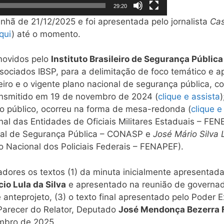
29:20
nhã de 21/12/2025 e foi apresentada pelo jornalista
Cas
qui
) até o momento.
movidos pelo
Instituto Brasileiro de Segurança Pública
sociados IBSP, para a delimitação de foco temático e a
eiro e o vigente plano nacional de segurança pública, 
ransmitido em 19 de novembro de 2024 (
clique e assista
)
 público, ocorreu na forma de mesa-redonda (
clique e
al das Entidades de Oficiais Militares Estaduais – FE
al de Segurança Pública – CONASP e
José Mário Silva 
ão Nacional dos Policiais Federais – FENAPEF).
dores os textos (1) da minuta inicialmente apresentada
cio Lula da Silva
e apresentado na reunião de governad
 anteprojeto, (3) o texto final apresentado pelo Pode
 Parecer do Relator, Deputado
José Mendonça Bezerra F
mbro de 2025.