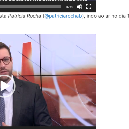
16:49
ista
Patrícia Rocha
(
@patriciarochab
), indo ao ar no dia