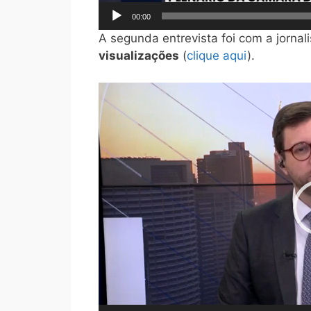
00:00
A segunda entrevista foi com a jornal
visualizações
(
clique aqui
).
Tocador
de
vídeo