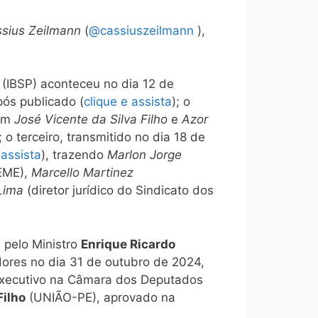
sius Zeilmann
(
@cassiuszeilmann
),
(IBSP) aconteceu no dia 12 de
pós publicado (
clique e assista
); o
com
José Vicente da Silva Filho
e
Azor
; o terceiro, transmitido no dia 18 de
 assista
), trazendo
Marlon Jorge
NEME),
Marcello Martinez
Lima
(diretor jurídico do Sindicato dos
 pelo Ministro
Enrique Ricardo
ores no dia 31 de outubro de 2024,
r Executivo na Câmara dos Deputados
ilho
(UNIÃO-PE), aprovado na