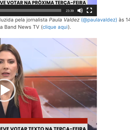
23:39
uzida pela jornalista
Paula Valdez
(@paulavaldez)
às 14
da Band News TV (
clique aqui
).