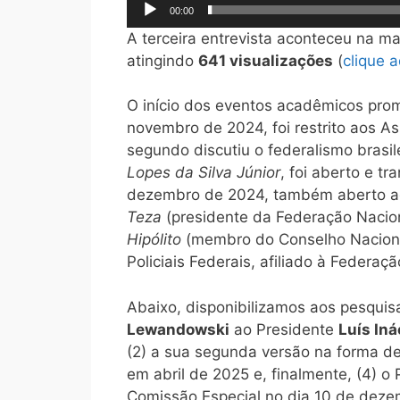
00:00
A terceira entrevista aconteceu na ma
atingindo
641 visualizações
(
clique a
O início dos eventos acadêmicos pro
novembro de 2024, foi restrito aos As
segundo discutiu o federalismo brasil
Lopes da Silva Júnior
, foi aberto e t
dezembro de 2024, também aberto ao
Teza
(presidente da Federação Nacion
Hipólito
(membro do Conselho Nacion
Policiais Federais, afiliado à Federaç
Abaixo, disponibilizamos aos pesquisa
Lewandowski
ao Presidente
Luís Iná
(2) a sua segunda versão na forma de
em abril de 2025 e, finalmente, (4) o
Comissão Especial no dia 10 de deze