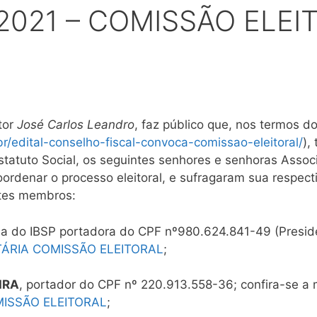
 2021 – COMISSÃO ELEI
tor
José Carlos Leandro
, faz público que, nos termos d
.br/edital-conselho-fiscal-convoca-comissao-eleitoral/
),
 Estatuto Social, os seguintes senhores e senhoras Asso
ordenar o processo eleitoral, e sufragaram sua respect
ntes membros:
da do IBSP portadora do CPF nº980.624.841-49 (Presid
ÁRIA COMISSÃO ELEITORAL
;
IRA
, portador do CPF nº 220.913.558-36; confira-se 
ISSÃO ELEITORAL
;