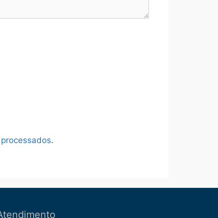
 processados
.
Atendimento