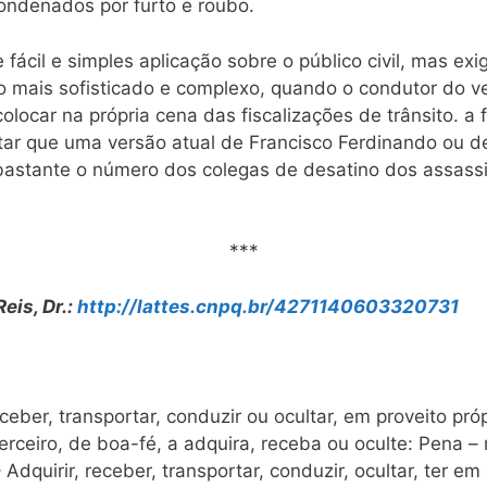
 condenados por furto e roubo.
ácil e simples aplicação sobre o público civil, mas exig
o mais sofisticado e complexo, quando o condutor do veí
 colocar na própria cena das fiscalizações de trânsito. 
tar que uma versão atual de Francisco Ferdinando ou de
á bastante o número dos colegas de desatino dos assas
***
eis, Dr.:
http://lattes.cnpq.br/4271140603320731
receber, transportar, conduzir ou ocultar, em proveito pró
terceiro, de boa-fé, a adquira, receba ou oculte: Pena –
 – Adquirir, receber, transportar, conduzir, ocultar, ter 