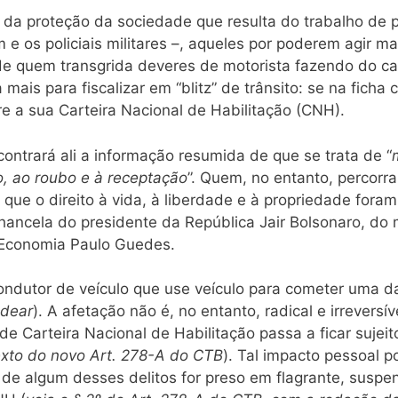
e da proteção da sociedade que resulta do trabalho de 
 e os policiais militares –, aqueles por poderem agir 
o de quem transgrida deveres de motorista fazendo do ca
mais para fiscalizar em “blitz” de trânsito: se na ficha
e a sua Carteira Nacional de Habilitação (CNH).
ontrará ali a informação resumida de que se trata de “
, ao roubo e à receptação
”. Quem, no entanto, percorr
á que o direito à vida, à liberdade e à propriedade for
hancela do presidente da República Jair Bolsonaro, do 
a Economia Paulo Guedes.
ondutor de veículo que use veículo para cometer uma da
ndear
). A afetação não é, no entanto, radical e irrevers
de Carteira Nacional de Habilitação passa a ficar sujei
exto do novo Art. 278-A do CTB
). Tal impacto pessoal p
or de algum desses delitos for preso em flagrante, susp