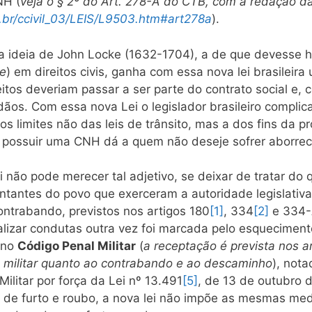
NH (
veja o § 2º do Art. 278-A do CTB, com a redação da
v.br/ccivil_03/LEIS/L9503.htm#art278a
).
ta ideia de John Locke (1632-1704), a de que devesse ha
de
) em direitos civis, ganha com essa nova lei brasileir
reitos deveriam passar a ser parte do contrato social e,
dãos. Com essa nova Lei o legislador brasileiro compli
s limites não das leis de trânsito, mas a dos fins da
 possuir uma CNH dá a quem não deseje sofrer aborreci
 não pode merecer tal adjetivo, se deixar de tratar do q
ntantes do povo que exerceram a autoridade legislati
ntrabando, previstos nos artigos 180
[1]
, 334
[2]
e 334
nalizar condutas outra vez foi marcada pelo esqueciment
s no
Código Penal Militar
(
a receptação é prevista nos a
 militar quanto ao contrabando e ao descaminho
), not
litar por força da Lei nº 13.491
[5]
, de 13 de outubro 
s de furto e roubo, a nova lei não impõe as mesmas medi