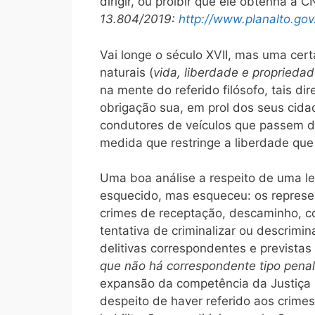
dirigir, ou proibir que ele obtenha a C
13.804/2019:
http://www.planalto.go
Vai longe o século XVII, mas uma cer
naturais (
vida, liberdade e proprieda
na mente do referido filósofo, tais di
obrigação sua, em prol dos seus cida
condutores de veículos que passem do
medida que restringe a liberdade que
Uma boa análise a respeito de uma lei
esquecido, mas esqueceu: os represe
crimes de receptação, descaminho, co
tentativa de criminalizar ou descrimi
delitivas correspondentes e prevista
que não há correspondente tipo penal
expansão da competência da Justiça Mi
despeito de haver referido aos crime