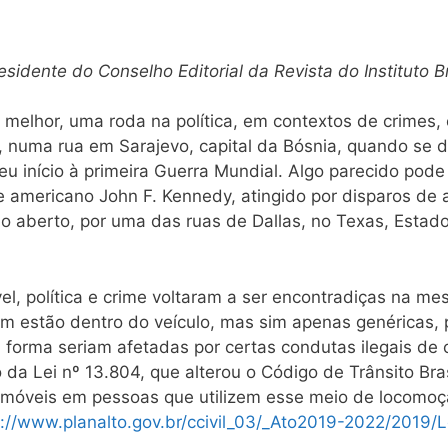
esidente do Conselho Editorial da Revista do Instituto B
elhor, uma roda na política, em contextos de crimes, 
, numa rua em Sarajevo, capital da Bósnia, quando se
deu início à primeira Guerra Mundial. Algo parecido pod
e americano John F. Kennedy, atingido por disparos de 
o aberto, por uma das ruas de Dallas, no Texas, Estad
el, política e crime voltaram a ser encontradiças na me
em estão dentro do veículo, mas sim apenas genéricas,
forma seriam afetadas por certas condutas ilegais de 
da Lei nº 13.804, que alterou o Código de Trânsito Bras
tomóveis em pessoas que utilizem esse meio de locomoç
p://www.planalto.gov.br/ccivil_03/_Ato2019-2022/2019/