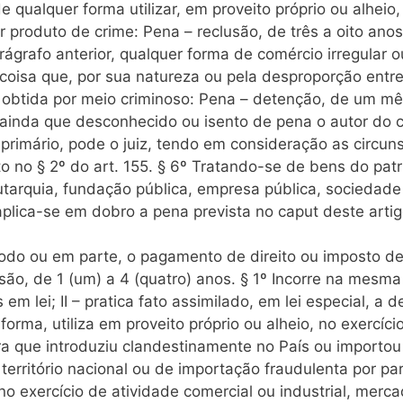
 qualquer forma utilizar, em proveito próprio ou alheio,
r produto de crime: Pena – reclusão, de três a oito anos
rágrafo anterior, qualquer forma de comércio irregular o
r coisa que, por sua natureza ou pela desproporção entre
 obtida por meio criminoso: Pena – detenção, de um m
 ainda que desconhecido ou isento de pena o autor do c
 primário, pode o juiz, tendo em consideração as circuns
o no § 2º do art. 155. § 6º Tratando-se de bens do pat
 autarquia, fundação pública, empresa pública, socieda
aplica-se em dobro a pena prevista no caput deste artig
 todo ou em parte, o pagamento de direito ou imposto de
ão, de 1 (um) a 4 (quatro) anos. § 1º Incorre na mesma
m lei; II – pratica fato assimilado, em lei especial, a 
ma, utiliza em proveito próprio ou alheio, no exercício
a que introduziu clandestinamente no País ou importo
território nacional ou de importação fraudulenta por pa
 no exercício de atividade comercial ou industrial, merc