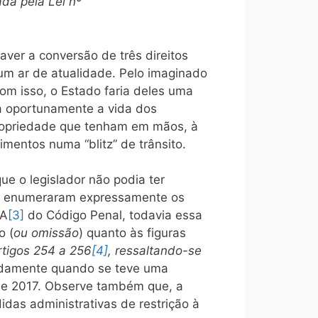
da pela Lei nº
ver a conversão de três direitos
a um ar de atualidade. Pelo imaginado
 com isso, o Estado faria deles uma
ca oportunamente a vida dos
 propriedade que tenham em mãos, à
mentos numa “blitz” de trânsito.
ue o legislador não podia ter
va enumeraram expressamente os
-A
[3]
do Código Penal, todavia essa
o (
ou omissão
) quanto às figuras
rtigos 254 a 256
[4]
, ressaltando-se
adamente quando se teve uma
de 2017. Observe também que, a
das administrativas de restrição à