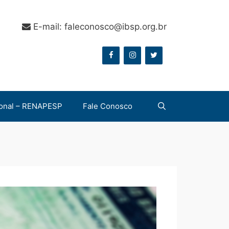
E-mail: faleconosco@ibsp.org.br
onal – RENAPESP
Fale Conosco