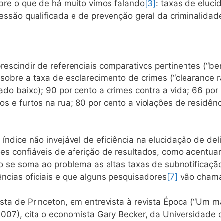
obre o que de há muito vimos falando
[3]
: taxas de eluci
essão qualificada e de prevenção geral da criminalidad
escindir de referenciais comparativos pertinentes (“b
sobre a taxa de esclarecimento de crimes (“clearance r
ado baixo); 90 por cento a crimes contra a vida; 66 por
bos e furtos na rua; 80 por cento a violações de residên
ndice não invejável de eficiência na elucidação de del
rões confiáveis de aferição de resultados, como acent
o se soma ao problema as altas taxas de subnotificação
cias oficiais e que alguns pesquisadores
[7]
vão chamar 
a de Princeton, em entrevista à revista Época (“Um mar
2007), cita o economista Gary Becker, da Universidade d