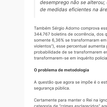
desemprego não se alterou; 
de medidas eficientes na áre
Também Sérgio Adorno comprova essa 
344.767 boletins de ocorrência, dos 
somente 6,36% se transformaram em in
violentos”), esse percentual aumenta
probabilidade de se transformarem em 
transformarem-se em inquérito polici
O problema de metodologia
A questão que agora se impõe é o es
segurança pública.
Certamente para manter o Rei na igno
categoria de “crimes esclarecidos” aq