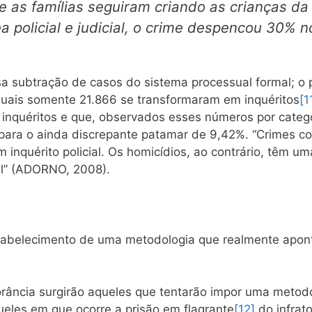
e as famílias seguiram criando as crianças d
a policial e judicial, o crime despencou 30% n
subtração de casos do sistema processual formal; o p
quais somente 21.866 se transformaram em inquéritos
[1
quéritos e que, observados esses números por categori
 para o ainda discrepante patamar de 9,42%. “Crimes c
inquérito policial. Os homicídios, ao contrário, têm u
al” (ADORNO, 2008).
tabelecimento de uma metodologia que realmente apon
rância surgirão aqueles que tentarão impor uma metod
ueles em que ocorre a prisão em flagrante
[12]
do infrat