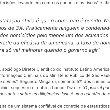
cisões levando em conta os ganhos e os riscos” e afi
statação óbvia é que o crime não é punido. No
enos de 3%. Praticamente ninguém é condenad
dos homicídios pelo menos um dos acusados é
etade da eficácia da americana, a taxa de hom
ira só vai melhorar quando o governo agir”.
sociólogo Diretor Científico do Instituto Latino Amer
formações Criminais do Ministério Público de São Paulo
e crimes
”. Segundo Mingardi, somente 5% dos crimes co
ínio, sequestro e roubo a banco. Diz ele: “
O policial po
rtantes sobre as diligências. Isso é uma questão de c
lta de um sistema confiável de controle de estatísticas