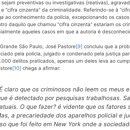
s, sejam preventivas ou investigativas (reativas), agrava
 e “cifra cinzenta” da criminalidade. Referindo-se à “ci
a ao conhecimento da polícia, excepcionando os casos d
tro daquilo que chamou “cifra cinzenta” estariam os cr
cialmente aqueles casos em que a autoria é desconheci
 Grande São Paulo, José Pastore
[9]
concluiu que a prob
ciado pela polícia, julgado e condenado pela justiça par
.000 delitos praticados, apenas um deles leva ao cump
store
[10]
chega a afirmar:
o. É claro que os criminosos não leem os meus 
que é detectado por pesquisas trabalhosas. 
tuais. O que fazer? é vidente que os fatores
s, a precariedade dos aparelhos policial e jud
so que foi feito em New York onde a socieda