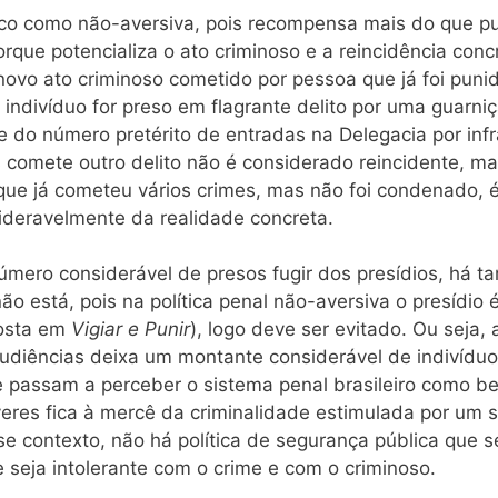
ifico como não-aversiva, pois recompensa mais do que pu
rque potencializa o ato criminoso e a reincidência conc
ovo ato criminoso cometido por pessoa que já foi puni
indivíduo for preso em flagrante delito por uma guarniçã
do número pretérito de entradas na Delegacia por infr
 comete outro delito não é considerado reincidente, mai
 que já cometeu vários crimes, mas não foi condenado, 
sideravelmente da realidade concreta.
 número considerável de presos fugir dos presídios, 
não está, pois na política penal não-aversiva o presídio
posta em
Vigiar e Punir
), logo deve ser evitado. Ou seja,
audiências deixa um montante considerável de indivídu
e passam a perceber o sistema penal brasileiro como b
res fica à mercê da criminalidade estimulada por um si
e contexto, não há política de segurança pública que se
 seja intolerante com o crime e com o criminoso.