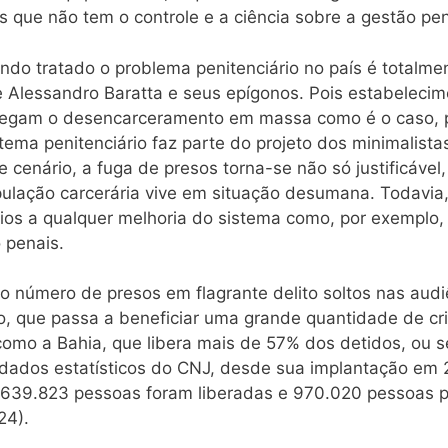
is que não tem o controle e a ciência sobre a gestão pen
o tratado o problema penitenciário no país é totalme
e Alessandro Baratta e seus epígonos. Pois estabeleci
regam o desencarceramento em massa como é o caso, p
ma penitenciário faz parte do projeto dos minimalistas
e cenário, a fuga de presos torna-se não só justificáve
ulação carcerária vive em situação desumana. Todavi
rios a qualquer melhoria do sistema como, por exemplo
 penais.
o número de presos em flagrante delito soltos nas audi
eiro, que passa a beneficiar uma grande quantidade de c
omo a Bahia, que libera mais de 57% dos detidos, ou s
s dados estatísticos do CNJ, desde sua implantação em 
e 639.823 pessoas foram liberadas e 970.020 pessoas
24).