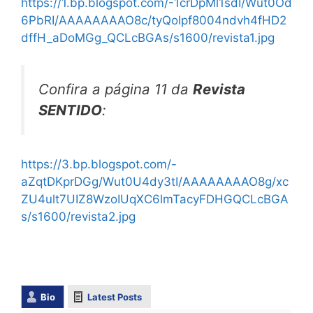
https://1.bp.blogspot.com/-1crDpMl1sdI/Wut0Od
6PbRI/AAAAAAAAO8c/tyQoIpf8004ndvh4fHD2
dffH_aDoMGg_QCLcBGAs/s1600/revista1.jpg
Confira a página 11 da
Revista
SENTIDO
:
https://3.bp.blogspot.com/-
aZqtDKprDGg/Wut0U4dy3tI/AAAAAAAAO8g/xc
ZU4ult7UIZ8WzoIUqXC6lmTacyFDHGQCLcBGA
s/s1600/revista2.jpg
Bio
Latest Posts